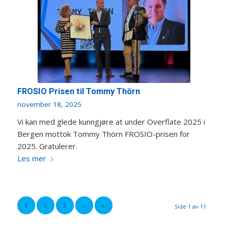
FROSIO Prisen til Tommy Thörn
november 18, 2025
Vi kan med glede kunngjøre at under Overflate 2025 i
Bergen mottok Tommy Thörn FROSIO-prisen for
2025. Gratulerer.
Les mer
1
2
3
›
»
Side 1 av 11